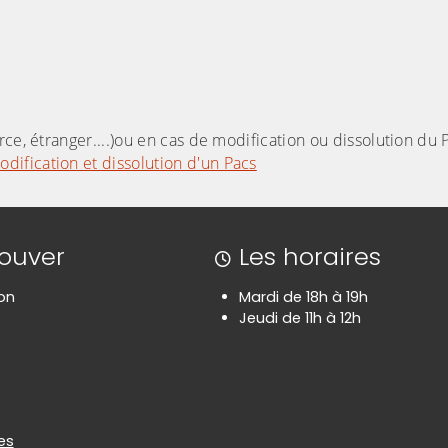
ce, étranger....)ou en cas de modification ou dissolution du 
odification et dissolution d'un Pacs
rouver
Les horaires
on
Mardi de 18h à 19h
Jeudi de 11h à 12h
es