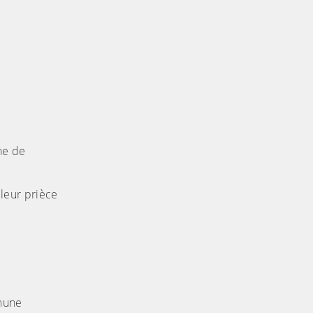
une de
leur prièce
mmune