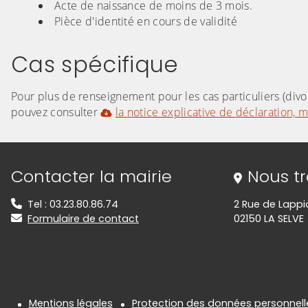
Acte de naissance de moins de 3 mois.
Pièce d'identité en cours de validité
Cas spécifique
Pour plus de renseignement pour les cas particuliers (divor
pouvez consulter
la notice explicative de déclaration, m
Informations de contact
Contacter la mairie
Nous t
Tel : 03.23.80.86.74
2 Rue de Lappi
Formulaire de contact
02150 LA SELVE
Mentions légales
Protection des données personnell