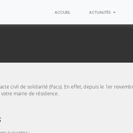
ACCUEIL
ACTUALITÉS
Pacs
cte civil de solidarité (Pacs). En effet, depuis le 1er novemb
de votre mairie de résidence.
s
(C
ons suivantes :