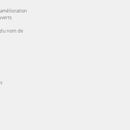
'amélioration
uverts
n du nom de
es