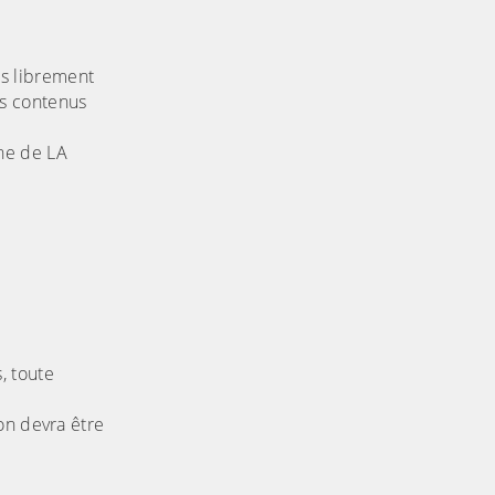
ts librement
es contenus
ne de LA
, toute
on devra être