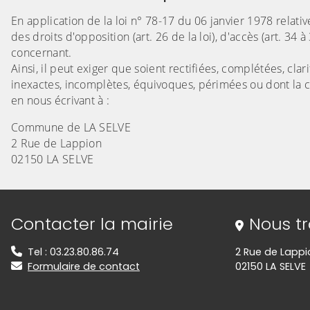
En application de la loi n° 78-17 du 06 janvier 1978 relativ
des droits d'opposition (art. 26 de la loi), d'accès (art. 34 à
concernant.
Ainsi, il peut exiger que soient rectifiées, complétées, cla
inexactes, incomplètes, équivoques, périmées ou dont la col
en nous écrivant à :
Commune de LA SELVE
2 Rue de Lappion
02150 LA SELVE
Informations de contact
Contacter la mairie
Nous t
Tel : 03.23.80.86.74
2 Rue de Lappi
Formulaire de contact
02150 LA SELVE