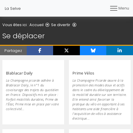
Menu
La Selve
Se déplacer
Vous êtes ici :
Accueil
Se divertir
Se déplacer
Partagez
Blablacar Daily
Prime Vélos
La Champagne picarde adhère à
La Champagne Picarde œuvre à la
Blablacar Daily, le n°1 du
promotion des modes doux et actifs
covoiturage des trajets du quotidien
dans le cadre du développement de
en France. Dispositifs mis en place :
la mobilité durable sur son territoire.
Forfait mobilités durables, Prime de
Elle entend ainsi favoriser la
l'État, Prime mise en place par votre
pratique du vélo en apportant à ses
collectivité...
habitants une aide financière à
l'acquisition de vélos à assistance
électrique...