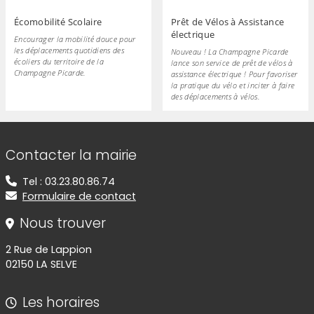
Écomobilité Scolaire
Prêt de Vélos à Assistance
électrique
Encourager la mobilité douce pour
les déplacements quotidiens des
Nouveau ! La Champagne Picarde
écoliers du territoire de la
lance son service de prêt de vélos à
Champagne Picarde.
assistance électrique ! Pour favoriser
la pratique du vélo et inciter à faire
des déplacements à vélos.
Informations de contact
Contacter la mairie
Tel : 03.23.80.86.74
Formulaire de contact
Nous trouver
2 Rue de Lappion
02150 LA SELVE
Les horaires