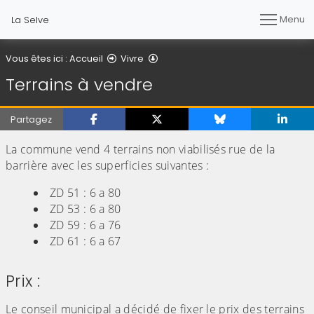
Menu
La Selve
Terrains à vendre
Vous êtes ici :
Accueil
Vivre
Terrains à vendre
Partagez
La commune vend 4 terrains non viabilisés rue de la
barrière avec les superficies suivantes :
ZD 51 : 6 a 80
ZD 53 : 6 a 80
ZD 59 : 6 a 76
ZD 61 : 6 a 67
Prix :
Le conseil municipal a décidé de fixer le prix des terrains