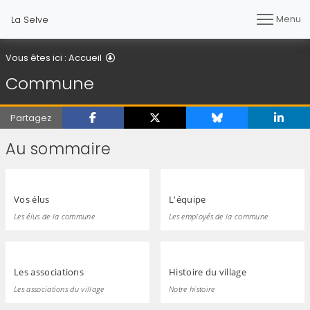
Menu
La Selve
Commune
Vous êtes ici :
Accueil
Commune
Partagez
Au sommaire
Vos élus
L'équipe
Les élus de la commune
Les employés de la commune
Les associations
Histoire du village
Les associations du village
Notre histoire