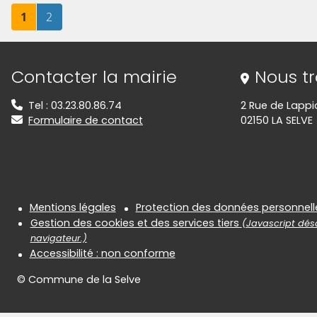
Page
sur 2
Page
sur 2
1
2
Informations de contact
Contacter la mairie
Nous t
Tel : 03.23.80.86.74
2 Rue de Lappi
Formulaire de contact
02150 LA SELVE
Informations réglementair
Mentions légales
Protection des données personnell
Gestion des cookies et des services tiers
(Javascript désa
navigateur.)
Accessibilité : non conforme
© Commune de la Selve