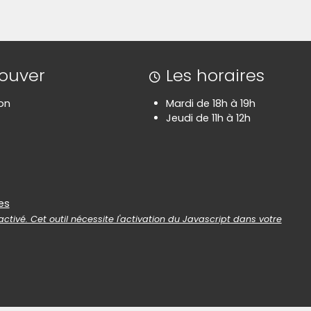
rouver
Les horaires
on
Mardi de 18h à 19h
Jeudi de 11h à 12h
es
es
ctivé. Cet outil nécessite l'activation du Javascript dans votre