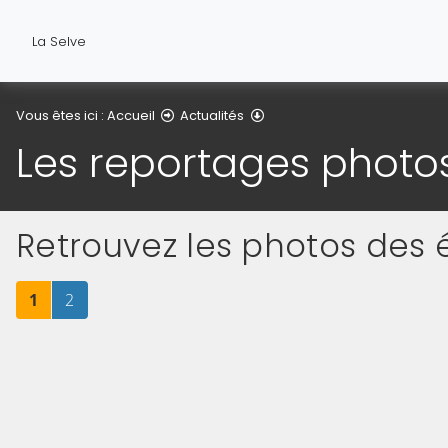
La Selve
Les reportages photos
Vous êtes ici :
Accueil
Actualités
Les reportages photo
Retrouvez les photos de
Page
sur 2
Page
sur 2
1
2