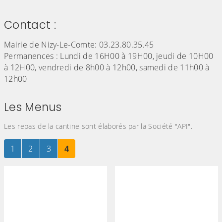
Contact :
Mairie de Nizy-Le-Comte: 03.23.80.35.45
Permanences : Lundi de 16H00 à 19H00, jeudi de 10H00
à 12H00, vendredi de 8h00 à 12h00, samedi de 11h00 à
12h00
Les Menus
Les repas de la cantine sont élaborés par la Société "API".
Page
sur 4
Page
sur 4
Page
sur 4
Page
sur 4
1
2
3
4