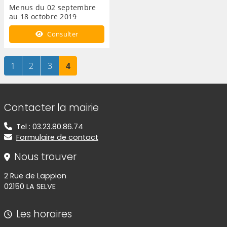
Menus du 02 septembre
au 18 octobre 2019
Consulter
Page
sur 4
Page
sur 4
Page
sur 4
Page
sur 4
1
2
3
4
Informations de contact
Contacter la mairie
Tel : 03.23.80.86.74
Formulaire de contact
Nous trouver
2 Rue de Lappion
02150 LA SELVE
Les horaires