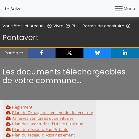
Menu
La Selve
Pon
Vous êtes ici :
Accueil
Vivre
PLU - Permis de construire
Pontavert
Partagez
Les documents téléchargeables
de votre commune...
Règlement
Plan de Zonage de l'ensemble du territoire
Annexes Sanitaires et Servitudes
Plan des Servitudes d'Utilité Publique
Plan du réseau d'Eau Potable
Plan du réseau d'Assainissement