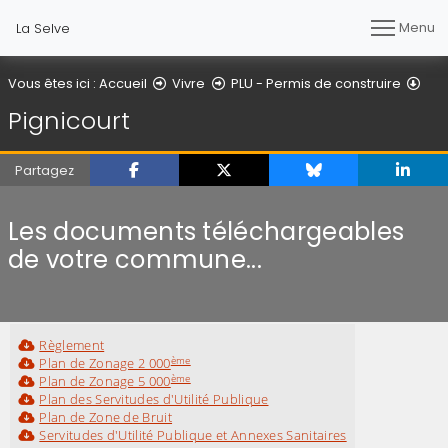
Menu
La Selve
Pig
Vous êtes ici :
Accueil
Vivre
PLU - Permis de construire
Pignicourt
Partagez
Les documents téléchargeables
de votre commune...
Règlement
ème
Plan de Zonage 2 000
ème
Plan de Zonage 5 000
Plan des Servitudes d'Utilité Publique
Plan de Zone de Bruit
Servitudes d'Utilité Publique et Annexes Sanitaires