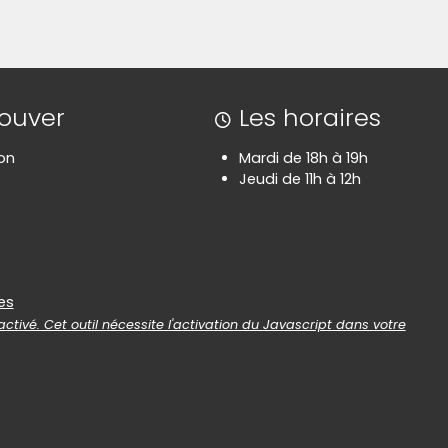
rouver
Les horaires
on
Mardi de 18h à 19h
Jeudi de 11h à 12h
es
es
ctivé. Cet outil nécessite l'activation du Javascript dans votre