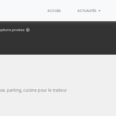
ACCUEIL
ACTUALITÉS
L'Angélus de Beauvois
eptions privées
s
image pour l'agrandir)
(Cliquez sur l'image pour l'agra
se, parking, cuisine pour le traiteur