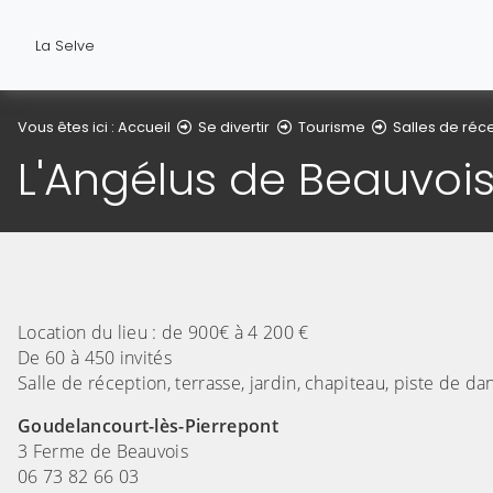
La Selve
Vous êtes ici :
Accueil
Se divertir
Tourisme
Salles de réc
L'Angélus de Beauvoi
(Cliquez sur l'image pour l'agrandir)
(Cliquez sur l'
Location du lieu : de 900€ à 4 200 €
De 60 à 450 invités
Salle de réception, terrasse, jardin, chapiteau, piste de dan
Goudelancourt
-lès-Pierrepont
3 Ferme de Beauvois
06 73 82 66 03