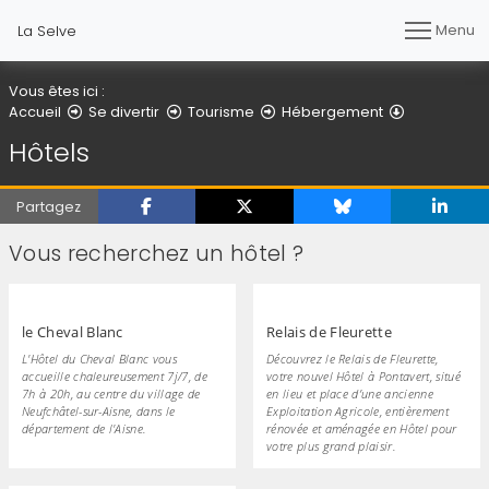
Menu
La Selve
Vous êtes ici :
Hôtels
Accueil
Se divertir
Tourisme
Hébergement
Hôtels
Partagez
Vous recherchez un hôtel ?
le Cheval Blanc
Relais de Fleurette
L'Hôtel du Cheval Blanc vous
Découvrez le Relais de Fleurette,
accueille chaleureusement 7j/7, de
votre nouvel Hôtel à Pontavert, situé
7h à 20h, au centre du village de
en lieu et place d’une ancienne
Neufchâtel-sur-Aisne, dans le
Exploitation Agricole, entièrement
département de l'Aisne.
rénovée et aménagée en Hôtel pour
votre plus grand plaisir.