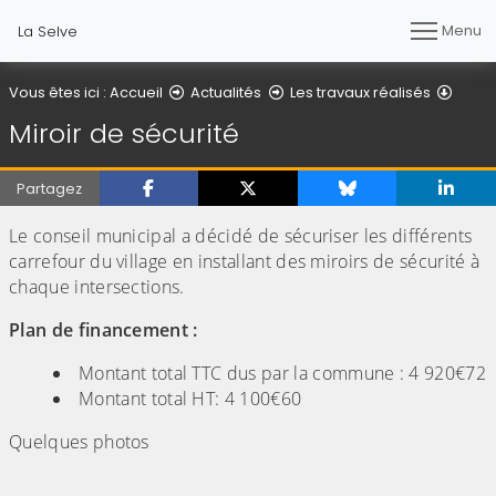
Menu
La Selve
Miroir
Vous êtes ici :
Accueil
Actualités
Les travaux réalisés
Miroir de sécurité
Partagez
Le conseil municipal a décidé de sécuriser les différents
carrefour du village en installant des miroirs de sécurité à
chaque intersections.
Plan de financement :
Montant total TTC dus par la commune : 4 920€72
Montant total HT: 4 100€60
Quelques photos
(Cliquez sur l'image pour l'agrandir)
(Cliquez sur l'image pour l'agr
(Cliquez sur l'image pour l'agrandir)
(Cliquez sur l'image pour l'agr