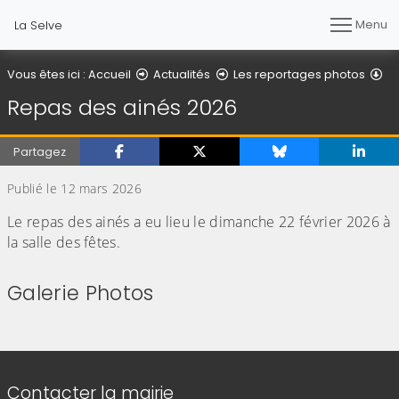
Menu
La Selve
Dé
Vous êtes ici :
Accueil
Actualités
Les reportages photos
Repas des ainés 2026
Partagez
Publié le 12 mars 2026
Le repas des ainés a eu lieu le dimanche 22 février 2026 à
la salle des fêtes.
Galerie Photos
(Cliquez sur l'image pour l'agrandir)
(Cliquez sur l'image pour l'agr
(Cliquez sur l'image pour l'agrandir)
(Cliquez sur l'image pour l'agr
Informations de contact
Contacter la mairie