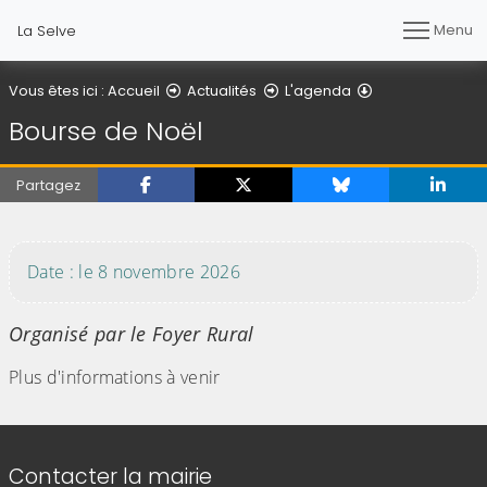
Menu
La Selve
Détail de l'articl
Vous êtes ici :
Accueil
Actualités
L'agenda
Bourse de Noël
Partagez
(Cliquez sur l'image pour l'agrandir)
Date : le 8 novembre 2026
Organisé par le Foyer Rural
Plus d'informations à venir
Informations de contact
Contacter la mairie